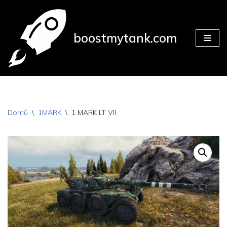
Přeskočit
boostmytank.com
na
obsah
Domů
\
1MARK
\
1 MARK LT VII