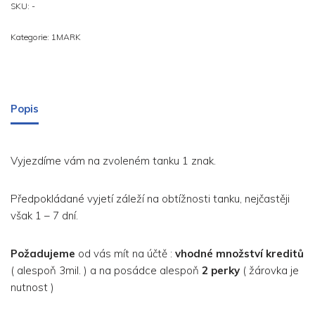
SKU:
-
Kategorie:
1MARK
Popis
Vyjezdíme vám na zvoleném tanku 1 znak.
Předpokládané vyjetí záleží na obtížnosti tanku, nejčastěji
však 1 – 7 dní.
Požadujeme
od vás mít na účtě :
vhodné množství kreditů
( alespoň 3mil. ) a na posádce alespoň
2 perky
( žárovka je
nutnost )