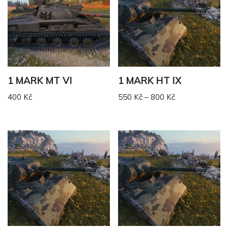
1 MARK MT VI
1 MARK HT IX
400
Kč
550
Kč
–
800
Kč