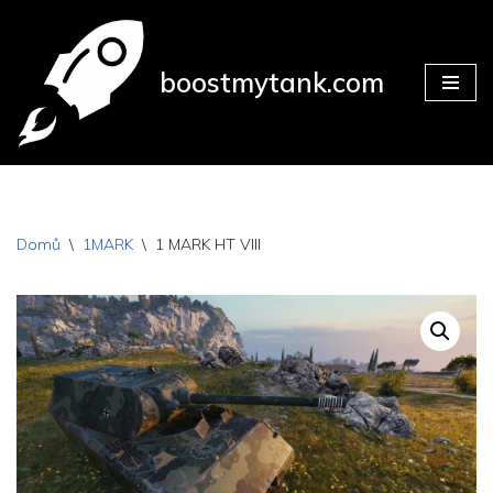
Přeskočit
boostmytank.com
na
obsah
Domů
\
1MARK
\
1 MARK HT VIII