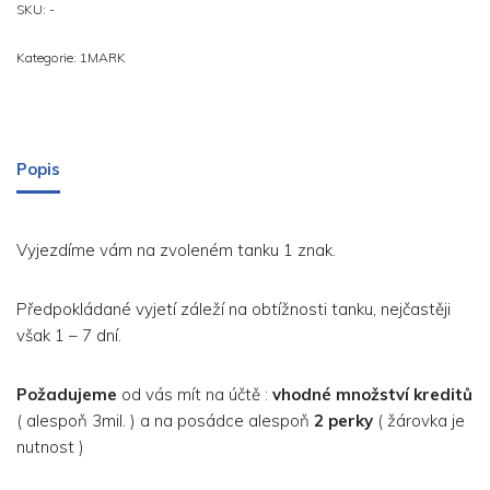
SKU:
-
Kategorie:
1MARK
Popis
Vyjezdíme vám na zvoleném tanku 1 znak.
Předpokládané vyjetí záleží na obtížnosti tanku, nejčastěji
však 1 – 7 dní.
Požadujeme
od vás mít na účtě :
vhodné množství kreditů
( alespoň 3mil. ) a na posádce alespoň
2 perky
( žárovka je
nutnost )