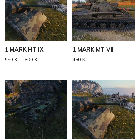
1 MARK HT IX
1 MARK MT VII
550
Kč
–
800
Kč
450
Kč