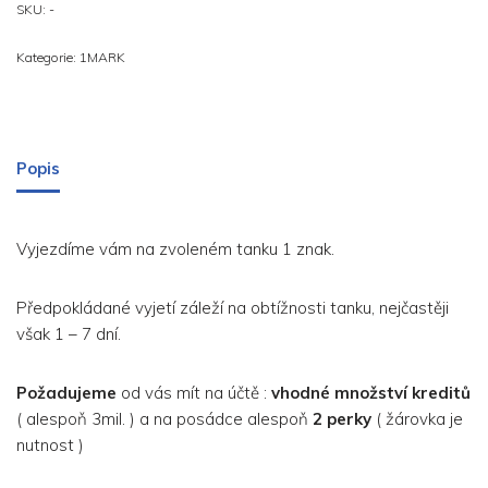
SKU:
-
Kategorie:
1MARK
Popis
Vyjezdíme vám na zvoleném tanku 1 znak.
Předpokládané vyjetí záleží na obtížnosti tanku, nejčastěji
však 1 – 7 dní.
Požadujeme
od vás mít na účtě :
vhodné množství kreditů
( alespoň 3mil. ) a na posádce alespoň
2 perky
( žárovka je
nutnost )