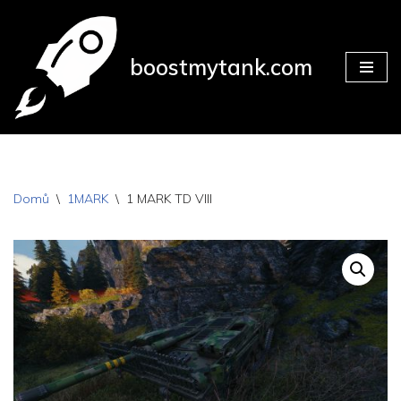
Přeskočit
boostmytank.com
na
obsah
Domů
\
1MARK
\
1 MARK TD VIII