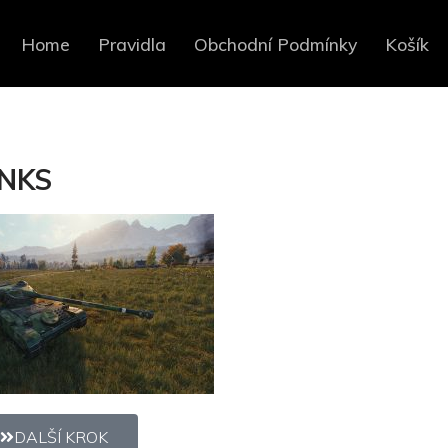
Home
Pravidla
Obchodní Podmínky
Košík
ANKS
DALŠÍ KROK