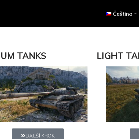
Čeština
IUM TANKS
LIGHT T
DALŠÍ KROK