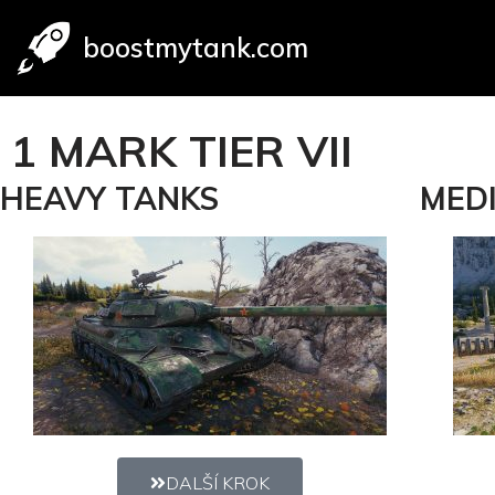
boostmytank.com
Přeskočit
na
obsah
1 MARK TIER VII
HEAVY TANKS
MED
DALŠÍ KROK