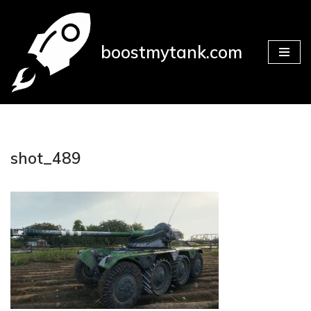
Přeskočit
boostmytank.com
na
obsah
shot_489