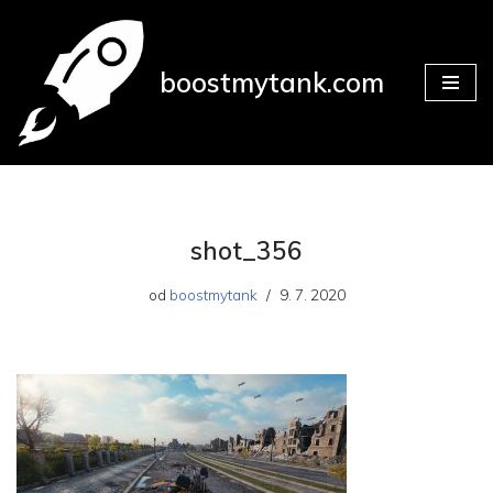
Přeskočit
boostmytank.com
na
obsah
shot_356
od
boostmytank
9. 7. 2020