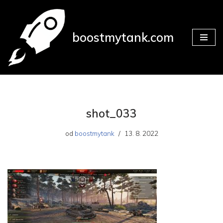
Přeskočit
boostmytank.com
na
obsah
shot_033
od
boostmytank
13. 8. 2022