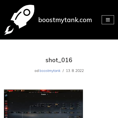
Přeskočit
boostmytank.com
na
obsah
shot_016
od
boostmytank
13. 8. 2022