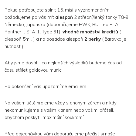
Pokud potřebujete splnit 15. misi s vyznamenáním
požadujeme po vás mít
alespoň
2 střední/lehký tanky T8-9
Německo, Japonsko (doporučujeme HWK, RU, Leo PTA,
Panther II, STA-1, Type 61),
vhodné množství kreditů
(
alespoň 5mil. ) a na posádce alespoň
2 perky
( žárovka je
nutnost ).
Aby jsme dosáhli co nejlepších výsledků budeme čas od
času střílet goldovou munici.
Po dokončení vás upozorníme emailem.
Na vašem účtě hrajeme vždy s anonymizérem a nikdy
nekomunikujeme s vaším klanem nebo vašimi přáteli,
abychom poskytli maximální soukromí.
Před objednávkou vám doporučujeme přečíst si naše