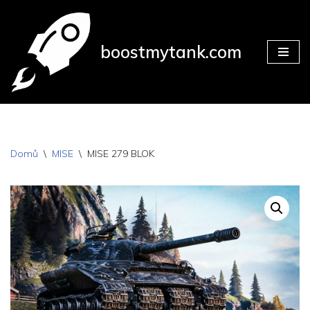
Přeskočit
boostmytank.com
na
obsah
Domů
\
MISE
\
MISE 279 BLOK