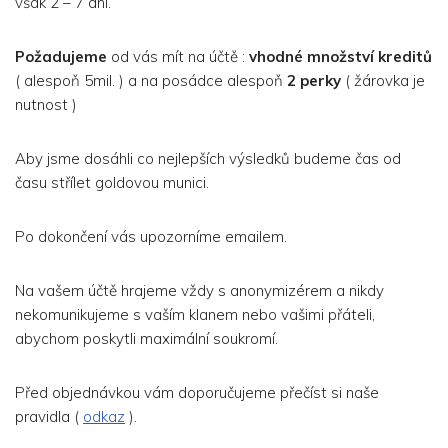
však 2 – 7 dní.
Požadujeme
od vás mít na účtě :
vhodné množství kreditů
( alespoň 5mil. ) a na posádce alespoň
2 perky
( žárovka je
nutnost )
Aby jsme dosáhli co nejlepších výsledků budeme čas od
času střílet goldovou munici.
Po dokončení vás upozorníme emailem.
Na vašem účtě hrajeme vždy s anonymizérem a nikdy
nekomunikujeme s vaším klanem nebo vašimi přáteli,
abychom poskytli maximální soukromí.
Před objednávkou vám doporučujeme přečíst si naše
pravidla (
odkaz
).