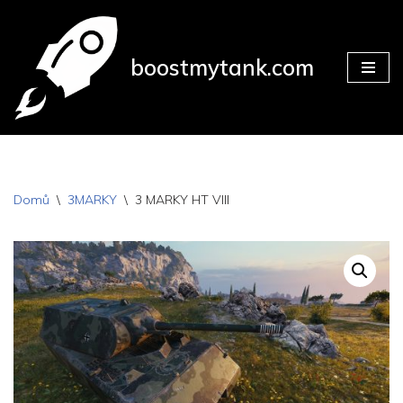
Přeskočit
boostmytank.com
na
obsah
Domů
\
3MARKY
\
3 MARKY HT VIII