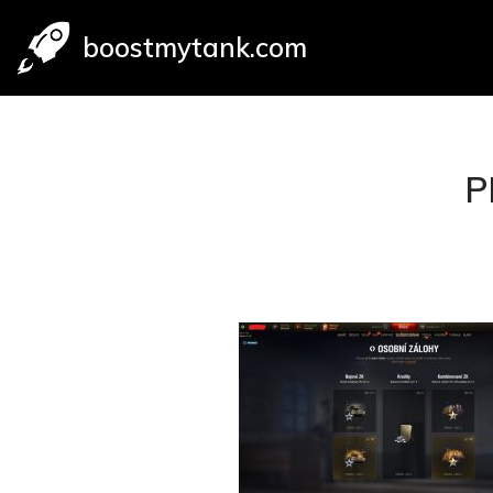
boostmytank.com
Přeskočit
na
obsah
P