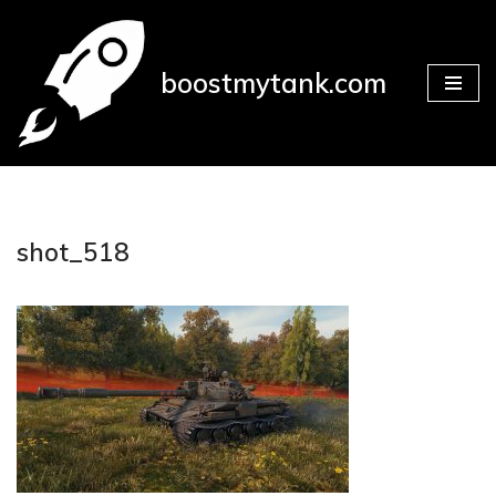
Přeskočit
boostmytank.com
na
obsah
shot_518