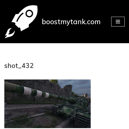
Přeskočit
boostmytank.com
na
obsah
shot_432