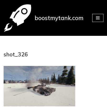
Přeskočit
boostmytank.com
na
obsah
shot_326