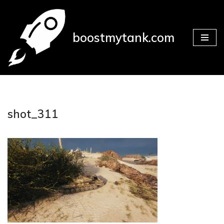
Přeskočit
boostmytank.com
na
obsah
shot_311