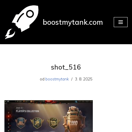
Přeskočit
boostmytank.com
na
obsah
shot_516
od
boostmytank
3. 8. 2025