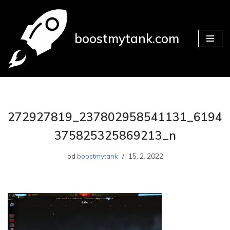
Přeskočit
boostmytank.com
na
obsah
272927819_237802958541131_6194
375825325869213_n
od
boostmytank
15. 2. 2022