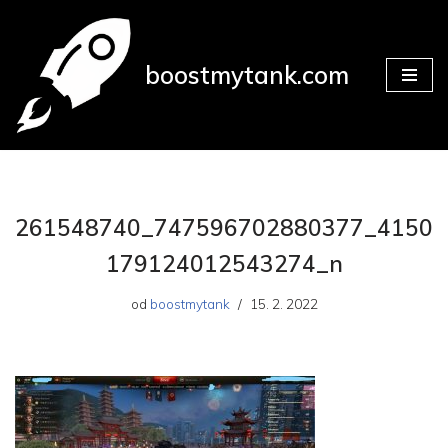
Přeskočit
boostmytank.com
na
obsah
261548740_747596702880377_4150
179124012543274_n
od
boostmytank
15. 2. 2022