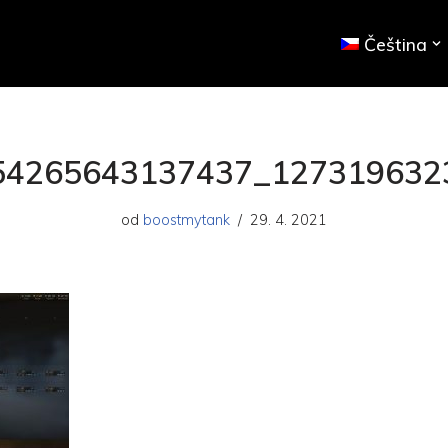
Čeština
54265643137437_127319632
od
boostmytank
29. 4. 2021