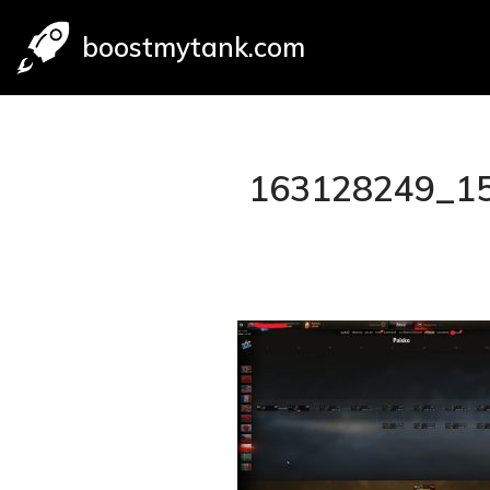
boostmytank.com
Přeskočit
na
obsah
163128249_1