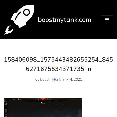
Přeskočit
boostmytank.com
na
obsah
158406098_1575443482655254_845
6271675534371735_n
od
boostmytank
7. 4. 2021