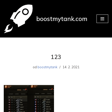
Přeskočit
boostmytank.com
na
obsah
123
od
boostmytank
14. 2. 2021