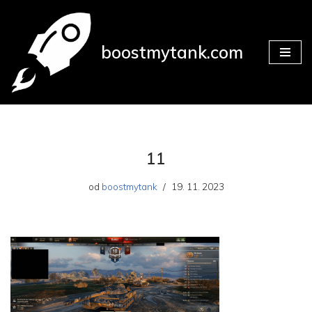
Přeskočit
boostmytank.com
na
obsah
11
od
boostmytank
19. 11. 2023