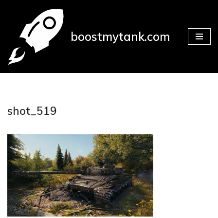
Přeskočit
boostmytank.com
na
obsah
shot_519